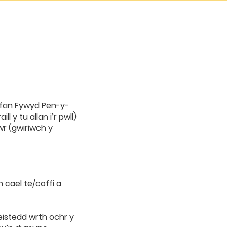
lfan Fywyd Pen-y-
 y tu allan i’r pwll)
r (gwiriwch y
 cael te/coffi a
 eistedd wrth ochr y