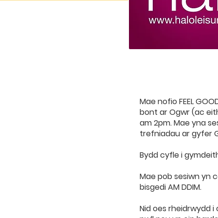
Mae nofio FEEL GOOD
bont ar Ogwr (ac eith
am 2pm. Mae yna se
trefniadau ar gyfer 
Bydd cyfle i gymdei
Mae pob sesiwn yn co
bisgedi AM DDIM.
Nid oes rheidrwydd i 