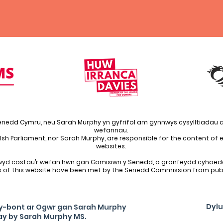
enedd Cymru, neu Sarah Murphy yn gyfrifol am gynnwys cysylltiadau a
wefannau.
lsh Parliament, nor Sarah Murphy, are responsible for the content of ex
websites.
wyd costau’r wefan hwn gan Gomisiwn y Senedd, o gronfeydd cyhoed
s of this website have been met by the Senedd Commission from publ
Dylu
-y-bont ar Ogwr gan Sarah Murphy
ay by Sarah Murphy MS.
finance broker bridgend