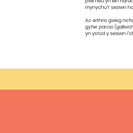
pwll neu yn ein harda
mynychu’r sesiwn ho
Ac eithrio gwisg nofi
gyfer parcio (gallwch
yn ystod y sesiwn i’c