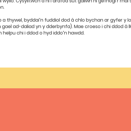
l wylio. Cysylltwch â ni i drafod sut gallwn ni gefnogi’r rha
n.
o a thywel, byddai’n fuddiol dod â chlo bychan ar gyfer y 
 gael ad-daliad yn y dderbynfa). Mae croeso i chi ddod â llun
h helpu chi i ddod o hyd iddo’n hawdd.