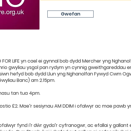
Gwefan
 FOR LIFE yn cael ei gynnal bob dydd Mercher yng Nghano
rio gwyliau ysgol pan rydym yn cynnig gweithgareddau eraill
siwn hefyd bob dydd Llun yng Nghanolfan Fywyd Cwm Ogw
Gwyliau Banc) am 2.15pm.
thasu tan tua 4pm.
stio £2. Mae’r sesiynau AM DDIM i ofalwyr ac mae pawb yn
ofalwyr fynd i’r dŵr gyda’r cyfranogwr, ac efallai y gallant