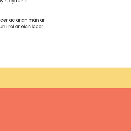
i sy’n dymuno
locer ac arian mân ar
 i roi ar eich locer