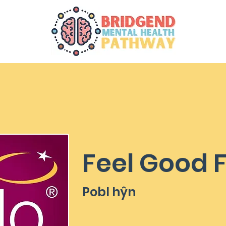
Feel Good F
Pobl hŷn