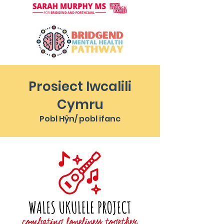
Prosiect Iwcalili
Cymru
Pobl Hŷn/ pobl ifanc