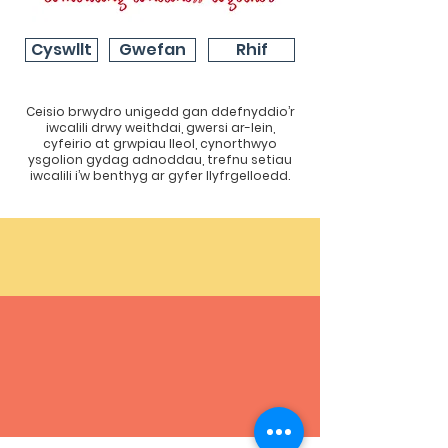
Cyswllt
Gwefan
Rhif
Ceisio brwydro unigedd gan ddefnyddio’r
iwcalili drwy weithdai, gwersi ar-lein,
cyfeirio at grwpiau lleol, cynorthwyo
ysgolion gydag adnoddau, trefnu setiau
iwcalili i’w benthyg ar gyfer llyfrgelloedd.